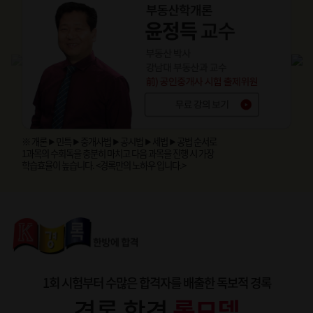
※ 개론
민특
중개사법
공시법
세법
공법 순서로
▶
▶
▶
▶
▶
1과목의 수회독을 충분히 마치고 다음 과목을 진행 시 가장
학습효율이 높습니다. <경록만의 노하우 입니다.>
1회 시험부터 수많은 합격자를 배출한 독보적 경록
경록 합격
롤모델