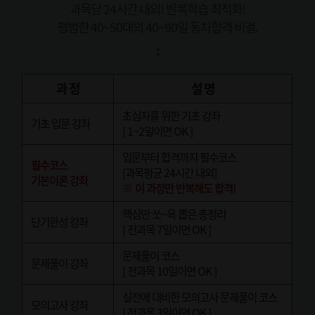
과목당 24시간 내외! 반복학습 최적화!
평범한 40~50대의 40~90일 동차합격 비결.
:
과 정
설 명
초심자를 위한 기초 강좌
기초 입문 강좌
[ 1~2일이면 OK ]
입문부터 합격까지 필수코스
필수코스
[과목평균 24시간 내외]
기본이론 강좌
※ 이 과정만 반복해도 합격!
핵심만 쏘~옥 뽑은 총정리
단기완성 강좌
[ 전과목 7일이면 OK ]
문제풀이 코스
문제풀이 강좌
[ 전과목 10일이면 OK ]
실전에 대비한 모의고사 문제풀이 코스
모의고사 강좌
[ 전과목 3일이면 OK ]